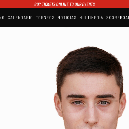
BUY TICKETS ONLINE TO OUR EVENTS
NG
CALENDARIO
TORNEOS
NOTICIAS
MULTIMEDIA
SCOREBOA
A1PADEL
RANKING
CALENDARIO
TORNEOS
NOTICIAS
MULTIMEDIA
SCOREBOARD
STREAMING