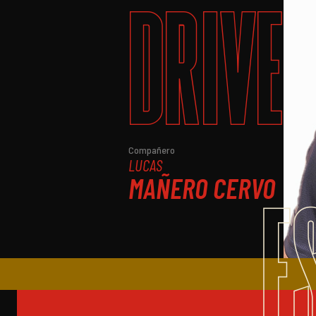
DRIVE
Compañero
LUCAS
MAÑERO CERVO
E