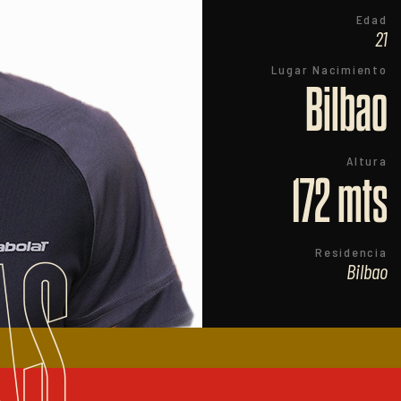
Edad
21
Lugar Nacimiento
Bilbao
Altura
172 mts
AS
Residencia
Bilbao