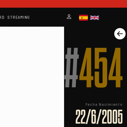
RD
STREAMING
#
454
Fecha Nacimiento
22/6/2005