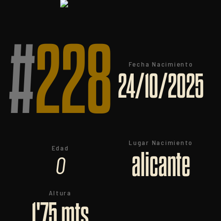
#
228
Fecha Nacimiento
24/10/2025
Lugar Nacimiento
Edad
alicante
0
Altura
1'75 mts