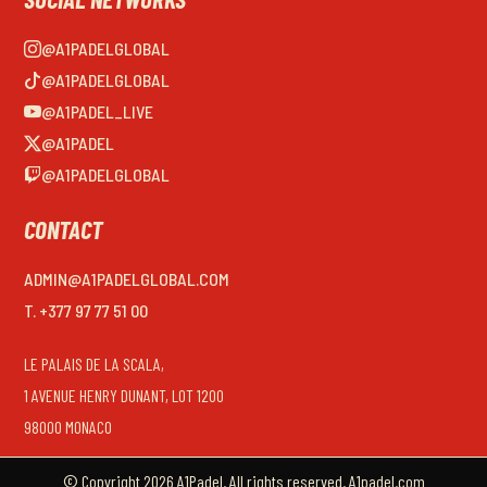
@A1PADELGLOBAL
@A1PADELGLOBAL
@A1PADEL_LIVE
@A1PADEL
@A1PADELGLOBAL
CONTACT
ADMIN@A1PADELGLOBAL.COM
T. +377 97 77 51 00
LE PALAIS DE LA SCALA,
1 AVENUE HENRY DUNANT, LOT 1200
98000 MONACO
© Copyright 2026 A1Padel. All rights reserved. A1padel.com