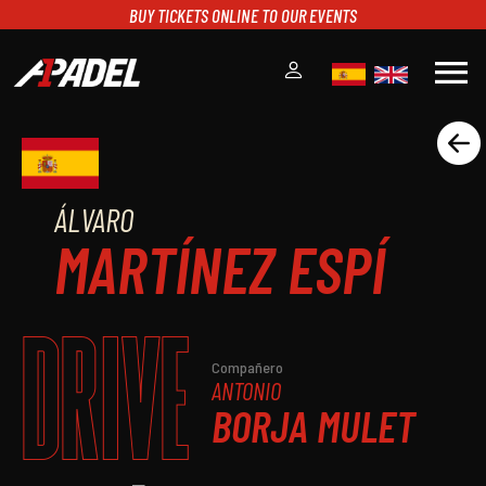
BUY TICKETS ONLINE TO OUR EVENTS
menu
A1PADEL
RANKING
CALENDARIO
ÁLVARO
TORNEOS
MARTÍNEZ ESPÍ
NOTICIAS
MULTIMEDIA
DRIVE
SCOREBOARD
STREAMING
Compañero
ANTONIO
BORJA MULET