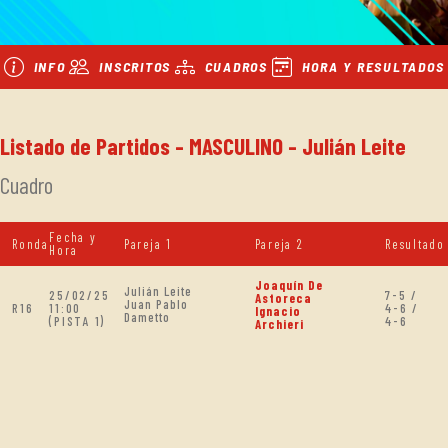
INFO
INSCRITOS
CUADROS
HORA Y RESULTADOS
Listado de Partidos - MASCULINO - Julián Leite
Cuadro
Fecha y
Ronda
Pareja 1
Pareja 2
Resultado
Hora
Joaquín De
Julián Leite
25/02/25
7-5 /
Astoreca
Juan Pablo
R16
11:00
4-6 /
Ignacio
Dametto
(PISTA 1)
4-6
Archieri