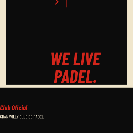
chevron_right
HORARIO CUADRO FINAL
chevron_right
WE LIVE
PADEL.
Club Oficial
GRAN WILLY CLUB DE PADEL