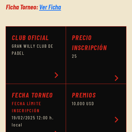
Ficha Torneo:
Ver Ficha
CLUB OFICIAL
PRECIO
GRAN WILLY CLUB DE
INSCRIPCIÓN
PADEL
25
chevron_right
chevron_right
FECHA TORNEO
PREMIOS
FECHA LÍMITE
10.000 USD
INSCRIPCIÓN
chevron_right
19/02/2025 12:00 h.
local