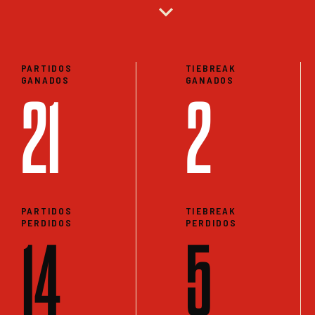
expand_more
PARTIDOS
TIEBREAK
GANADOS
GANADOS
21
2
PARTIDOS
TIEBREAK
PERDIDOS
PERDIDOS
14
5