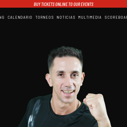
BUY TICKETS ONLINE TO OUR EVENTS
NG
CALENDARIO
TORNEOS
NOTICIAS
MULTIMEDIA
SCOREBOA
A1PADEL
RANKING
CALENDARIO
TORNEOS
NOTICIAS
MULTIMEDIA
SCOREBOARD
STREAMING