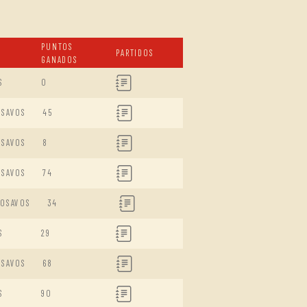
PUNTOS
PARTIDOS
GANADOS
S
0
ISAVOS
45
ISAVOS
8
ISAVOS
74
DOSAVOS
34
S
29
ISAVOS
68
S
90