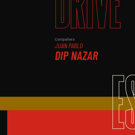
DRIVE
Compañero
JUAN PABLO
DIP NAZAR
E