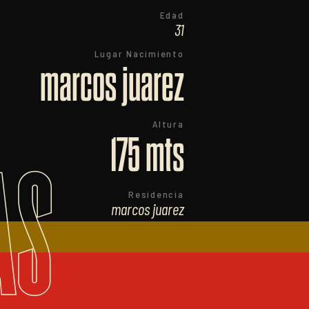
Edad
31
Lugar Nacimiento
marcos juarez
Altura
175 mts
AS
Residencia
marcos juarez