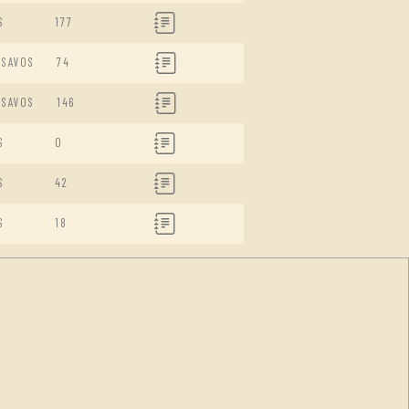
S
177
ISAVOS
74
ISAVOS
146
S
0
S
42
S
18