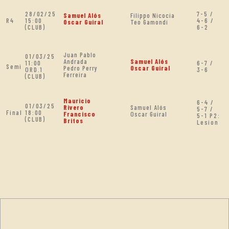
28/02/25
7-5 /
Samuel Alós
Filippo Nicocia
R4
15:00
4-6 /
Oscar Guiral
Teo Gamondi
(CLUB)
6-2
Juan Pablo
01/03/25
Andrada
Samuel Alós
11:00
6-7 /
Semi
Pedro Perry
Oscar Guiral
ORD.1
3-6
Ferreira
(CLUB)
Mauricio
6-4 /
01/03/25
Rivero
Samuel Alós
5-7 /
Final
18:00
Francisco
Oscar Guiral
5-1 P2:
(CLUB)
Britos
Lesion