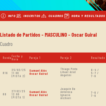
INFO
INSCRITOS
CUADROS
HORA Y RESULTADOS
Listado de Partidos - MASCULINO - Oscar Guiral
Cuadro
Fecha y
Ronda
Pareja 1
Pareja 2
Resultado
Hora
Thiago Pinto
25/02/25
6-4 /
Samuel Alós
Lihuel Ariel
R16
11:00
5-7 /
Oscar Guiral
Angelini
(PISTA 2)
7-6
Joaquín De
27/02/25
Samuel Alós
Astoreca
7-6 /
R8
12:00
Oscar Guiral
Ignacio
7-6
(PISTA 1)
Archieri