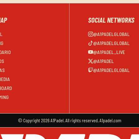
MAP
SOCIAL NETWORKS
EL
@A1PADELGLOBAL
NG
@A1PADELGLOBAL
DARIO
@A1PADEL_LIVE
OS
@A1PADEL
AS
@A1PADELGLOBAL
MEDIA
BOARD
MING
© Copyright 2026 A1Padel. All rights reserved. A1padel.com