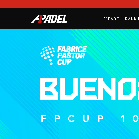
A1PADEL
RANKI
BUENO
FPCUP 1