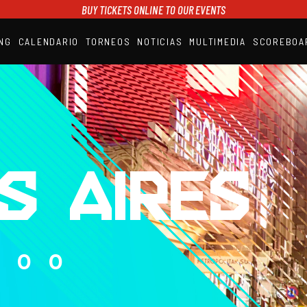
BUY TICKETS ONLINE TO OUR EVENTS
NG
CALENDARIO
TORNEOS
NOTICIAS
MULTIMEDIA
SCOREBOA
A1PADEL
RANKING
CALENDARIO
TORNEOS
NOTICIAS
MULTIMEDIA
SCOREBOARD
STREAMING
S AIRES
000