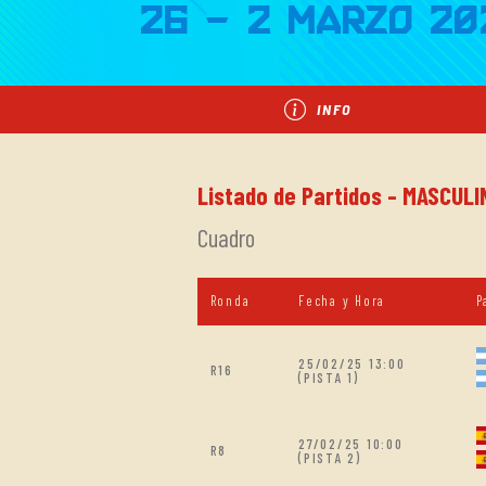
26 - 2 Marzo 20
INFO
Listado de Partidos - MASCULI
Cuadro
Ronda
Fecha y Hora
P
25/02/25 13:00
R16
(PISTA 1)
27/02/25 10:00
R8
(PISTA 2)