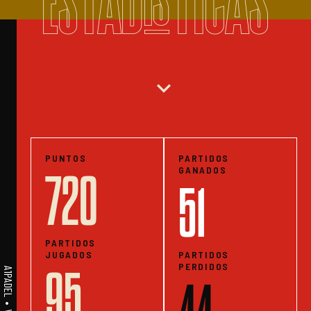
ESTADISTICAS
expand_more
PUNTOS
PARTIDOS
GANADOS
720
51
PARTIDOS
JUGADOS
PARTIDOS
PERDIDOS
95
44