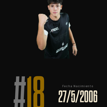
#
18
Fecha Nacimiento
27/5/2006