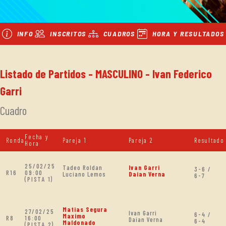
INFO
INSCRITOS
CUADROS
HORA Y RESULTADOS
Listado de Partidos - MASCULINO - Ivan Federico
Garri
Cuadro
Fecha y
Ronda
Pareja 1
Pareja 2
Resultado
Hora
25/02/25
Tadeo Roldan
Ivan Garri
3-6 /
R16
09:00
Luciano Lemos
Daian Verna
6-7
(PISTA 1)
Matias Segura
27/02/25
Ivan Garri
6-4 /
Maximo
R8
16:00
Daian Verna
6-4
Maldonado
(PISTA 2)