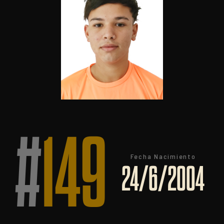
#
149
Fecha Nacimiento
24/6/2004