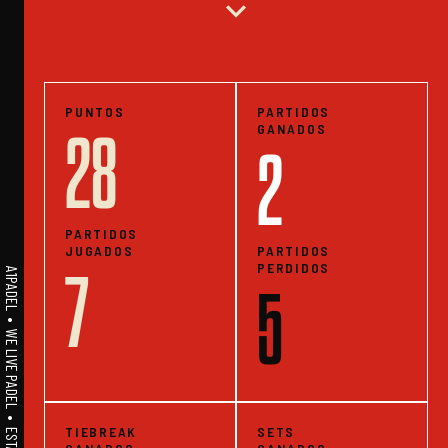
expand_more
PUNTOS
PARTIDOS
GANADOS
28
2
PARTIDOS
JUGADOS
PARTIDOS
PERDIDOS
7
A1PADEL • WE LIVE PADEL • ESTADISTICAS
5
TIEBREAK
SETS