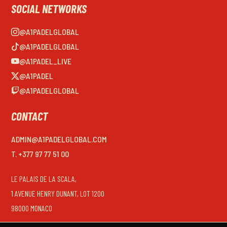
SOCIAL NETWORKS
@A1PADELGLOBAL
@A1PADELGLOBAL
@A1PADEL_LIVE
@A1PADEL
@A1PADELGLOBAL
CONTACT
ADMIN@A1PADELGLOBAL.COM
T. +377 97 77 51 00
LE PALAIS DE LA SCALA,
1 AVENUE HENRY DUNANT, LOT 1200
98000 MONACO