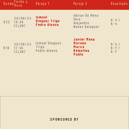
Fecha y
Ronda
Pareja 1
Pareja 2
Resultado
Hora
Adrian De Mena
Ismael
20/09/24
Vera
6-4 /
Dieguez Trigo
R32
10:00
Alejandro
6-4
Pedro Alonso
(CLUB)
Navas Balaguer
Javier Mena
Ismael Dieguez
Moreno
20/09/24
6-4 /
Trigo
Marco
R16
17:45
6-7 /
Pedro Alonso
Remolina
(CLUB)
6-7
Pablo
SPONSORED BY