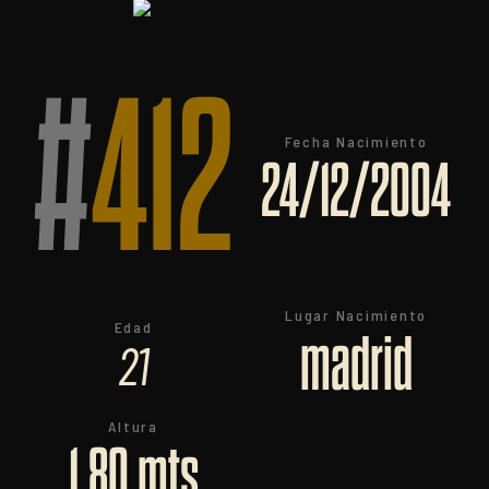
#
412
Fecha Nacimiento
24/12/2004
Lugar Nacimiento
Edad
madrid
21
Altura
1.80 mts