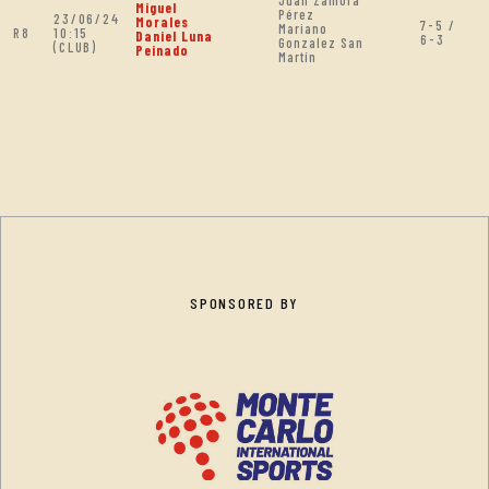
Juan Zamora
Miguel
Pérez
23/06/24
Morales
7-5 /
Mariano
R8
10:15
Daniel Luna
6-3
Gonzalez San
(CLUB)
Peinado
Martín
SPONSORED BY