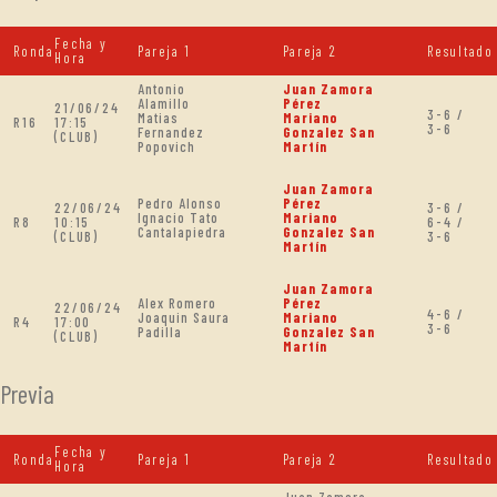
Fecha y
Ronda
Pareja 1
Pareja 2
Resultado
Hora
Antonio
Juan Zamora
Alamillo
Pérez
21/06/24
3-6 /
Matias
Mariano
R16
17:15
3-6
Fernandez
Gonzalez San
(CLUB)
Popovich
Martín
Juan Zamora
Pedro Alonso
Pérez
22/06/24
3-6 /
Ignacio Tato
Mariano
R8
10:15
6-4 /
Cantalapiedra
Gonzalez San
(CLUB)
3-6
Martín
Juan Zamora
Alex Romero
Pérez
22/06/24
4-6 /
Joaquin Saura
Mariano
R4
17:00
3-6
Padilla
Gonzalez San
(CLUB)
Martín
Previa
Fecha y
Ronda
Pareja 1
Pareja 2
Resultado
Hora