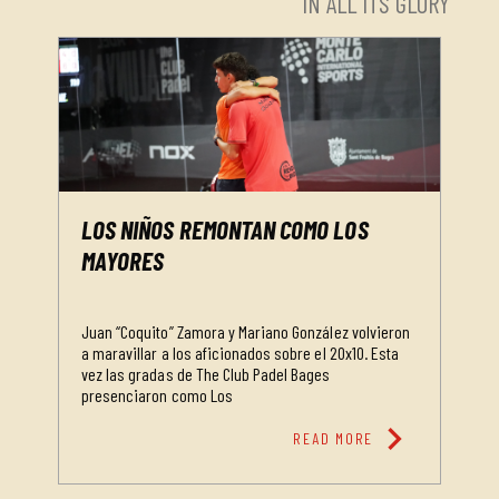
IN ALL ITS GLORY
LOS NIÑOS REMONTAN COMO LOS
MAYORES
Juan “Coquito” Zamora y Mariano González volvieron
a maravillar a los aficionados sobre el 20x10. Esta
vez las gradas de The Club Padel Bages
presenciaron como Los
chevron_right
READ MORE