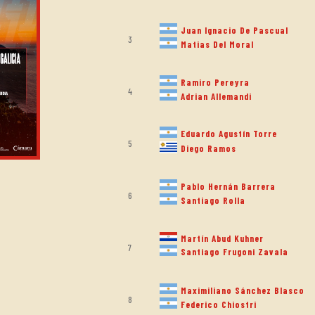
Juan Ignacio De Pascual
3
Matias Del Moral
Ramiro Pereyra
4
Adrian Allemandi
Eduardo Agustín Torre
5
Diego Ramos
Pablo Hernán Barrera
6
Santiago Rolla
Martín Abud Kuhner
7
Santiago Frugoni Zavala
Maximiliano Sánchez Blasco
8
Federico Chiostri