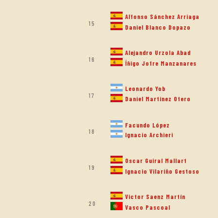
Alfonso Sánchez Arriaga
15
Daniel Blanco Dopazo
Alejandro Urzola Abad
16
Íñigo Jofre Manzanares
Leonardo Yob
17
Daniel Martinez Otero
Facundo López
18
Ignacio Archieri
Oscar Guiral Mallart
19
Ignacio Vilariño Gestoso
Victor Saenz Martín
20
Vasco Pascoal