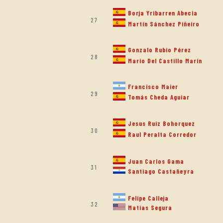
Borja Yribarren Abecia
27
Martín Sánchez Piñeiro
Gonzalo Rubio Pérez
28
Mario Del Castillo Marín
Francisco Maier
29
Tomás Cheda Aguiar
Jesus Ruiz Bohorquez
30
Raul Peralta Corredor
Juan Carlos Gama
31
Santiago Castañeyra
Felipe Calleja
32
Matias Segura