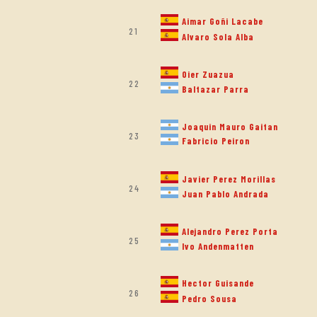
Aimar Goñi Lacabe
21
Alvaro Sola Alba
Oier Zuazua
22
Baltazar Parra
Joaquin Mauro Gaitan
23
Fabricio Peiron
Javier Perez Morillas
24
Juan Pablo Andrada
Alejandro Perez Porta
25
Ivo Andenmatten
Hector Guisande
26
Pedro Sousa