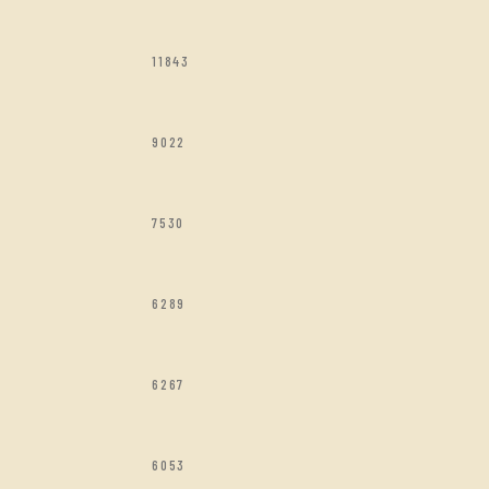
11843
9022
7530
6289
6267
6053