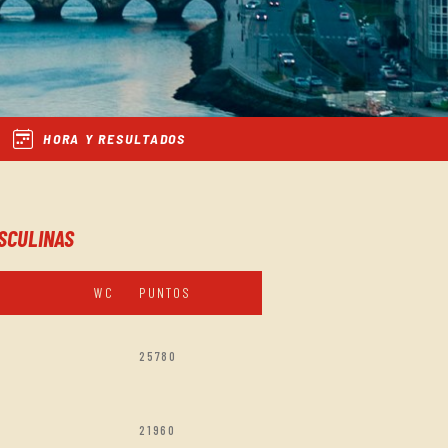
HORA Y RESULTADOS
SCULINAS
WC
PUNTOS
25780
21960