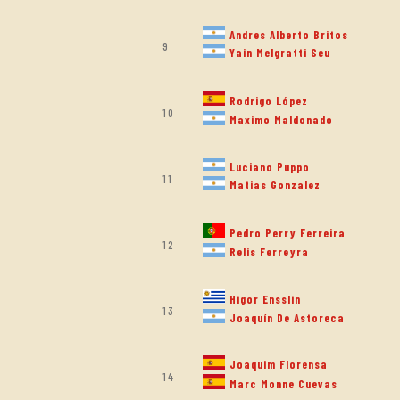
Andres Alberto Britos
9
Yain Melgratti Seu
Rodrigo López
10
Maximo Maldonado
Luciano Puppo
11
Matias Gonzalez
Pedro Perry Ferreira
12
Relis Ferreyra
Higor Ensslin
13
Joaquín De Astoreca
Joaquim Florensa
14
Marc Monne Cuevas