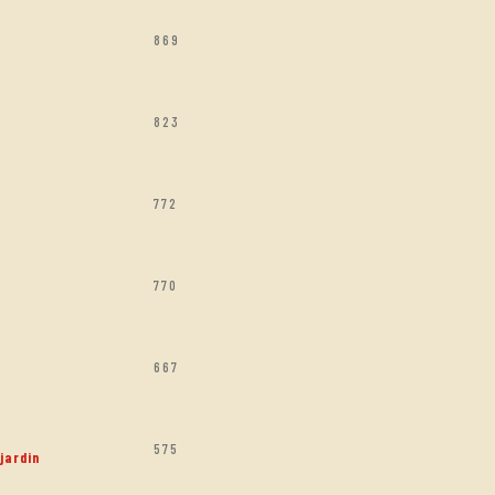
869
823
772
770
667
575
jardin