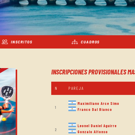
INSCRITOS
CUADROS
INSCRIPCIONES PROVISIONALES MA
N
PAREJA
Maximiliano Arce Simo
1
Franco Dal Bianco
Leonel Daniel Aguirre
2
Gonzalo Alfonso