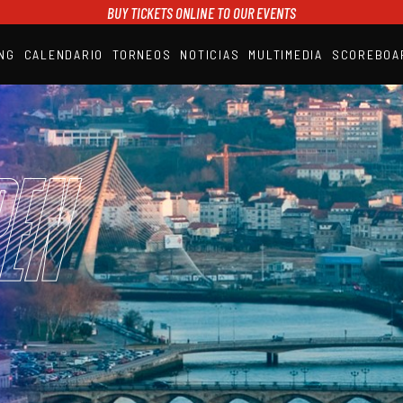
BUY TICKETS ONLINE TO OUR EVENTS
NG
CALENDARIO
TORNEOS
NOTICIAS
MULTIMEDIA
SCOREBOA
A1PADEL
RANKING
CALENDARIO
TORNEOS
NOTICIAS
en
MULTIMEDIA
SCOREBOARD
STREAMING