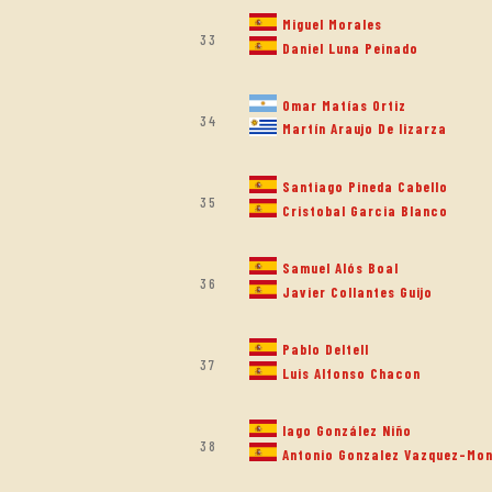
Miguel Morales
33
Daniel Luna Peinado
Omar Matías Ortiz
34
Martín Araujo De lizarza
Santiago Pineda Cabello
35
Cristobal Garcia Blanco
Samuel Alós Boal
36
Javier Collantes Guijo
Pablo Deltell
37
Luis Alfonso Chacon
Iago González Niño
38
Antonio Gonzalez Vazquez-Mon