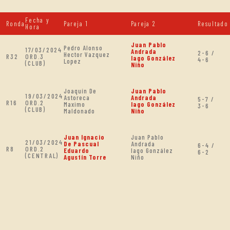
Fecha y
Ronda
Pareja 1
Pareja 2
Resultado
Hora
Juan Pablo
Pedro Alonso
17/03/2024
Andrada
2-6 /
Hector Vazquez
R32
ORD.3
Iago González
4-6
Lopez
(CLUB)
Niño
Joaquín De
Juan Pablo
19/03/2024
Astoreca
Andrada
5-7 /
R16
ORD.2
Maximo
Iago González
3-6
(CLUB)
Maldonado
Niño
Juan Ignacio
Juan Pablo
21/03/2024
De Pascual
Andrada
6-4 /
R8
ORD.2
Eduardo
Iago González
6-2
(CENTRAL)
Agustín Torre
Niño