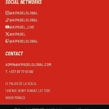
SOCIAL NETWORKS
@A1PADELGLOBAL
@A1PADELGLOBAL
@A1PADEL_LIVE
@A1PADEL
@A1PADELGLOBAL
CONTACT
ADMIN@A1PADELGLOBAL.COM
T. +377 97 77 51 00
LE PALAIS DE LA SCALA,
1 AVENUE HENRY DUNANT, LOT 1200
98000 MONACO