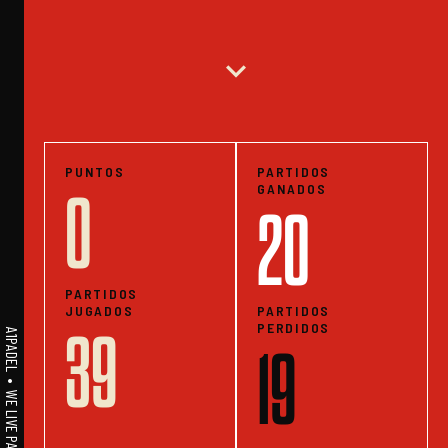
expand_more
PUNTOS
PARTIDOS
GANADOS
0
20
PARTIDOS
JUGADOS
PARTIDOS
PERDIDOS
39
A1PADEL • WE LIVE PADEL • ESTADISTICAS
19