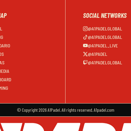
MAP
SOCIAL NETWORKS
EL
@A1PADELGLOBAL
NG
@A1PADELGLOBAL
DARIO
@A1PADEL_LIVE
OS
@A1PADEL
AS
@A1PADELGLOBAL
MEDIA
BOARD
MING
© Copyright 2026 A1Padel. All rights reserved. A1padel.com