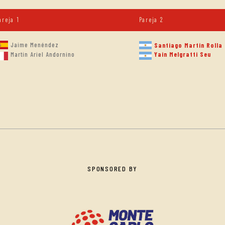
areja 1
Pareja 2
Jaime Menéndez
Santiago Martin Rolla
Yain Melgratti Seu
Martin Ariel Andornino
SPONSORED BY