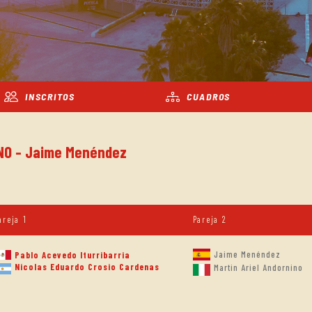
INSCRITOS
CUADROS
INO - Jaime Menéndez
areja 1
Pareja 2
Jaime Menéndez
Pablo Acevedo Iturribarria
Nicolas Eduardo Crosio Cardenas
Martin Ariel Andornino