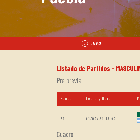
INFO
Listado de Partidos - MASCUL
Pre previa
Ronda
Fecha y Hora
P
R8
01/03/24 19:00
Cuadro