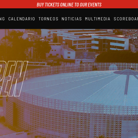
BUY TICKETS ONLINE TO OUR EVENTS
NG
CALENDARIO
TORNEOS
NOTICIAS
MULTIMEDIA
SCOREBOA
A1PADEL
RANKING
CALENDARIO
TORNEOS
NOTICIAS
en
MULTIMEDIA
SCOREBOARD
STREAMING