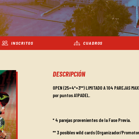
INSCRITOS
CUADROS
DESCRIPCIÓN
OPEN (25+4*+3**) LIMITADO A 104 PAREJAS MAXI
por puntos A1PADEL.
* 4 parejas provenientes de la Fase Previa.
** 3 posibles wild cards (Organizador/Promoto