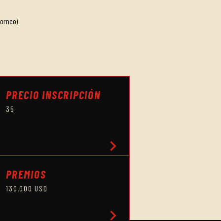
torneo)
PRECIO INSCRIPCIÓN
35
chevron_right
PREMIOS
130.000 USD
chevron_right