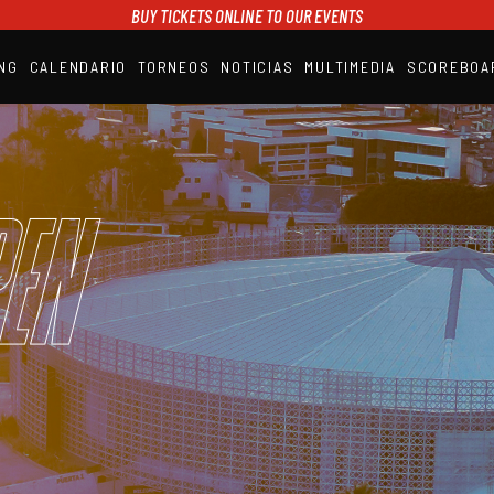
BUY TICKETS ONLINE TO OUR EVENTS
NG
CALENDARIO
TORNEOS
NOTICIAS
MULTIMEDIA
SCOREBOA
A1PADEL
RANKING
CALENDARIO
TORNEOS
NOTICIAS
en
MULTIMEDIA
SCOREBOARD
STREAMING