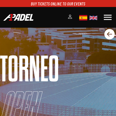
BUY TICKETS ONLINE TO OUR EVENTS
menu
A1PADEL
RANKING
CALENDARIO
TORNEO
TORNEOS
NOTICIAS
MULTIMEDIA
SCOREBOARD
STREAMING
Open