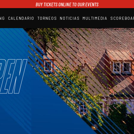
BUY TICKETS ONLINE TO OUR EVENTS
NG
CALENDARIO
TORNEOS
NOTICIAS
MULTIMEDIA
SCOREBOA
A1PADEL
RANKING
CALENDARIO
TORNEOS
NOTICIAS
en
MULTIMEDIA
SCOREBOARD
STREAMING