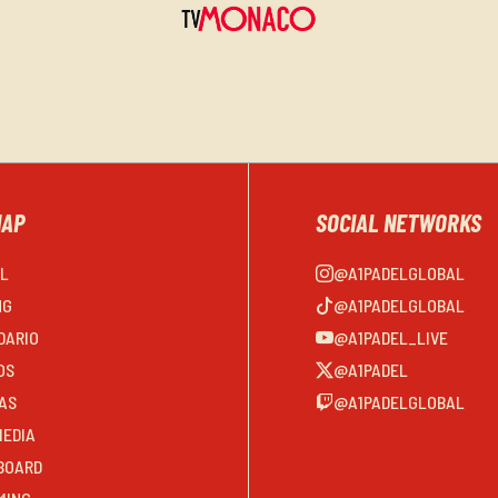
MAP
SOCIAL NETWORKS
EL
@A1PADELGLOBAL
NG
@A1PADELGLOBAL
DARIO
@A1PADEL_LIVE
OS
@A1PADEL
AS
@A1PADELGLOBAL
MEDIA
BOARD