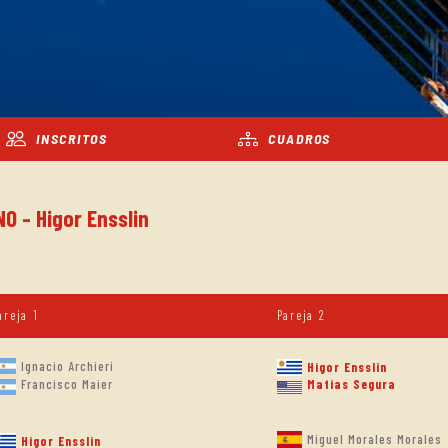
INSCRITOS
CUADROS
O - Higor Ensslin
areja 1
Pareja 2
Ignacio Archieri
Higor Ensslin
Francisco Maier
Matias Segura
Miguel Morales Morales
Higor Ensslin