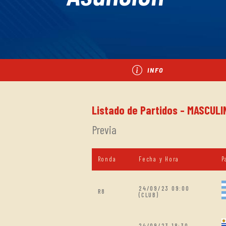
INFO
Listado de Partidos - MASCULIN
Previa
Ronda
Fecha y Hora
P
24/09/23 09:00
R8
(CLUB)
24/09/23 18:30