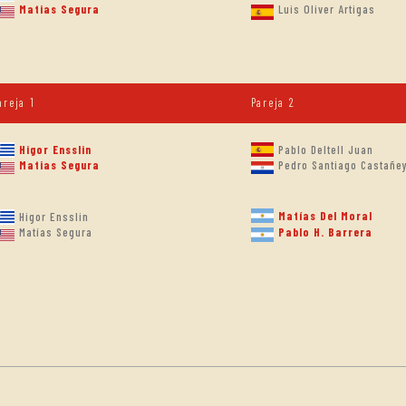
Matias Segura
Luis Oliver Artigas
areja 1
Pareja 2
Pablo Deltell Juan
Higor Ensslin
Matias Segura
Pedro Santiago Castañe
Matías Del Moral
Higor Ensslin
Pablo H. Barrera
Matías Segura