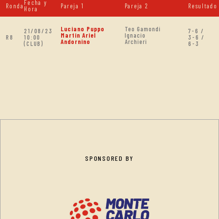
Fecha y
Ronda
Pareja 1
Pareja 2
Resultado
Hora
Luciano Puppo
Teo Gamondi
21/08/23
7-6 /
Martin Ariel
Ignacio
R8
10:00
3-6 /
Andornino
Archieri
(CLUB)
6-3
SPONSORED BY