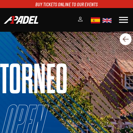
BUY TICKETS ONLINE TO OUR EVENTS
menu
A1PADEL
RANKING
CALENDARIO
TORNEO
TORNEOS
NOTICIAS
MULTIMEDIA
SCOREBOARD
STREAMING
Open