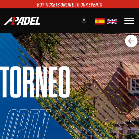
BUY TICKETS ONLINE TO OUR EVENTS
menu
A1PADEL
RANKING
CALENDARIO
TORNEO
TORNEOS
NOTICIAS
MULTIMEDIA
SCOREBOARD
STREAMING
Open