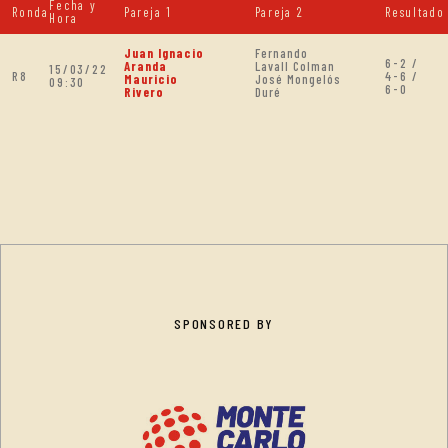
Fecha y
Ronda
Pareja 1
Pareja 2
Resultado
Hora
Juan Ignacio
Fernando
6-2 /
Aranda
Lavall Colman
15/03/22
R8
4-6 /
Mauricio
José Mongelós
09:30
6-0
Rivero
Duré
SPONSORED BY