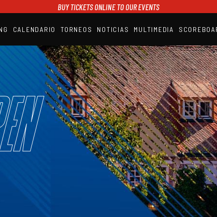
BUY TICKETS ONLINE TO OUR EVENTS
NG
CALENDARIO
TORNEOS
NOTICIAS
MULTIMEDIA
SCOREBOA
A1PADEL
RANKING
CALENDARIO
TORNEOS
NOTICIAS
en
MULTIMEDIA
SCOREBOARD
STREAMING