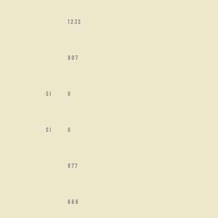
1232
907
SI
0
SI
0
877
666