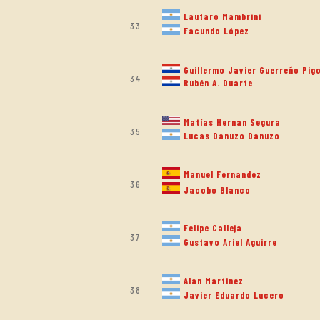
Lautaro Mambrini
33
Facundo López
Guillermo Javier Guerreño Pig
34
Rubén A. Duarte
Matías Hernan Segura
35
Lucas Danuzo Danuzo
Manuel Fernandez
36
Jacobo Blanco
Felipe Calleja
37
Gustavo Ariel Aguirre
Alan Martinez
38
Javier Eduardo Lucero