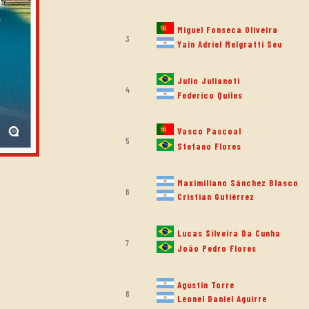
Miguel Fonseca Oliveira
3
Yain Adriel Melgratti Seu
Julio Julianoti
4
Federico Quiles
Vasco Pascoal
5
Stefano Flores
Maximiliano Sánchez Blasco
6
Cristian Gutiérrez
Lucas Silveira Da Cunha
7
João Pedro Flores
Agustín Torre
8
Leonel Daniel Aguirre