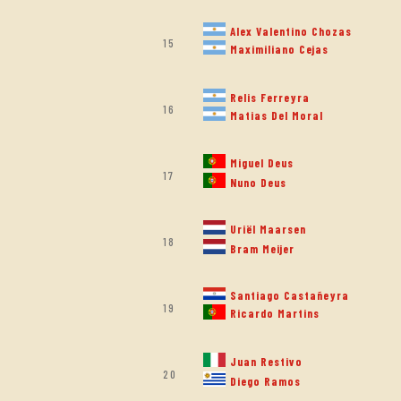
Alex Valentino Chozas
15
Maximiliano Cejas
Relis Ferreyra
16
Matias Del Moral
Miguel Deus
17
Nuno Deus
Uriël Maarsen
18
Bram Meijer
Santiago Castañeyra
19
Ricardo Martins
Juan Restivo
20
Diego Ramos