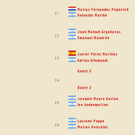
Matias Fernandez Popovich
21
Reinaldo Mariño
Juan Manuel Argañaras
22
Emanuel Mandrile
Javier Pérez Morillas
23
Adrian Allemandi
Qualy 2
24
Qualy 2
Joaquin Mauro Gaitan
25
Ivo Andenmatten
Luciano Puppo
26
Matias Gonzalez