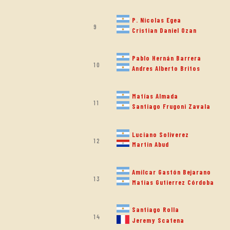
P. Nicolas Egea
9
Cristian Daniel Ozan
Pablo Hernán Barrera
10
Andres Alberto Britos
Matías Almada
11
Santiago Frugoni Zavala
Luciano Soliverez
12
Martin Abud
Amilcar Gastón Bejarano
13
Matias Gutierrez Córdoba
Santiago Rolla
14
Jeremy Scatena