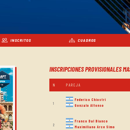
INSCRITOS
CUADROS
INSCRIPCIONES PROVISIONALES MA
N
PAREJA
Federico Chiostri
1
Gonzalo Alfonso
Franco Dal Bianco
2
Maximiliano Arce Simo