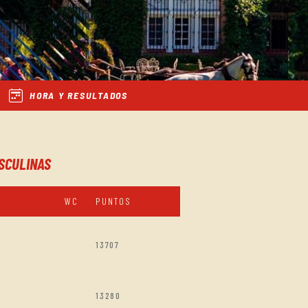
HORA Y RESULTADOS
SCULINAS
WC
PUNTOS
13707
13280