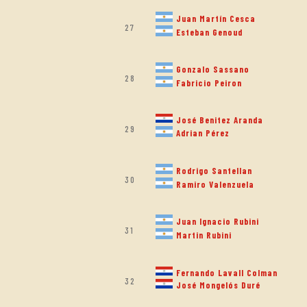
Juan Martín Cesca
27
Esteban Genoud
Gonzalo Sassano
28
Fabricio Peiron
José Benitez Aranda
29
Adrian Pérez
Rodrigo Santellan
30
Ramiro Valenzuela
Juan Ignacio Rubini
31
Martin Rubini
Fernando Lavall Colman
32
José Mongelós Duré