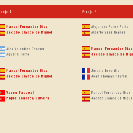
areja 1
Pareja 2
Manuel Fernandez Diaz
Alejandro Perez Porta
Jacobo Blanco De Miguel
Alberto Sesé Ibáñez
Manuel Fernandez Diaz
Alex Valentino Chozas
Agustín Torre
Jacobo Blanco De Mig
Manuel Fernandez Diaz
Jérome Inzerillo
Jacobo Blanco De Miguel
Jean Thomas Peyrou
Vasco Pascoal
Manuel Fernandez Diaz
Miguel Fonseca Oliveira
Jacobo Blanco De Migue