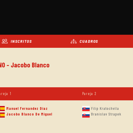
INSCRITOS
CUADROS
INO - Jacobo Blanco
areja 1
Pareja 2
Manuel Fernandez Diaz
Filip Kratochvíla
Jacobo Blanco De Miguel
Branislav Strapek