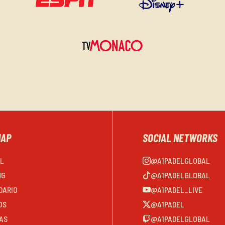
MAP
SOCIAL NETWORKS
EL
@A1PADELGLOBAL
NG
@A1PADELGLOBAL
DARIO
@A1PADEL_LIVE
OS
@A1PADEL
AS
@A1PADELGLOBAL