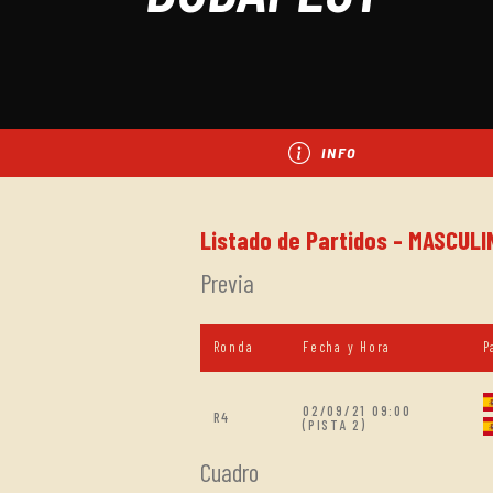
INFO
Listado de Partidos - MASCUL
Previa
Ronda
Fecha y Hora
P
02/09/21 09:00
R4
(PISTA 2)
Cuadro