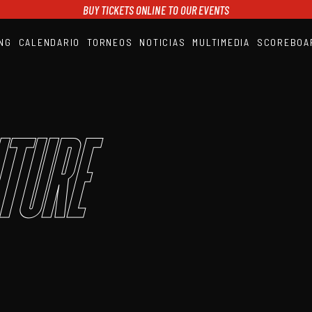
BUY TICKETS ONLINE TO OUR EVENTS
NG
CALENDARIO
TORNEOS
NOTICIAS
MULTIMEDIA
SCOREBOA
A1PADEL
RANKING
CALENDARIO
TORNEOS
NOTICIAS
ture
MULTIMEDIA
SCOREBOARD
STREAMING