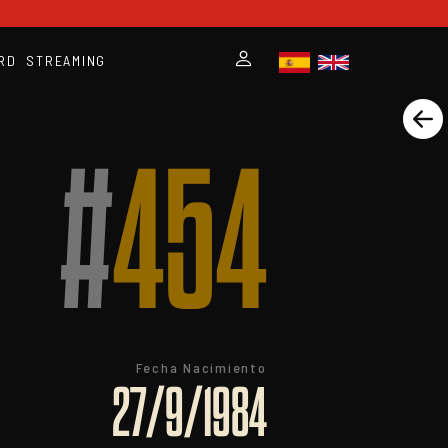
RD
STREAMING
#
454
Fecha Nacimiento
27/9/1984