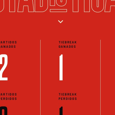
expand_more
PARTIDOS
TIEBREAK
GANADOS
GANADOS
2
1
PARTIDOS
TIEBREAK
PERDIDOS
PERDIDOS