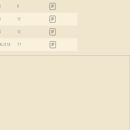
S
9
S
12
S
12
ALISTA
77