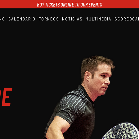
BUY TICKETS ONLINE TO OUR EVENTS
NG
CALENDARIO
TORNEOS
NOTICIAS
MULTIMEDIA
SCOREBOA
A1PADEL
RANKING
CALENDARIO
TORNEOS
NOTICIAS
MULTIMEDIA
SCOREBOARD
STREAMING
DE