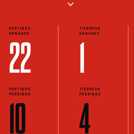
expand_more
PARTIDOS
TIEBREAK
GANADOS
GANADOS
22
1
PARTIDOS
TIEBREAK
PERDIDOS
PERDIDOS
10
4