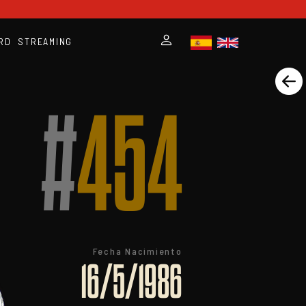
RD
STREAMING
#
454
Fecha Nacimiento
16/5/1986