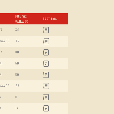
PUNTOS
PARTIDOS
GANADOS
TA
30
ISAVOS
74
TA
60
N
50
N
50
ISAVOS
68
S
0
S
17