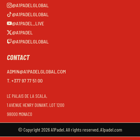
@A1PADELGLOBAL
@A1PADELGLOBAL
@A1PADEL_LIVE
@A1PADEL
@A1PADELGLOBAL
CONTACT
ADMIN@A1PADELGLOBAL.COM
T. +377 97 77 51 00
LE PALAIS DE LA SCALA,
1 AVENUE HENRY DUNANT, LOT 1200
98000 MONACO
© Copyright 2026 A1Padel. All rights reserved. A1padel.com