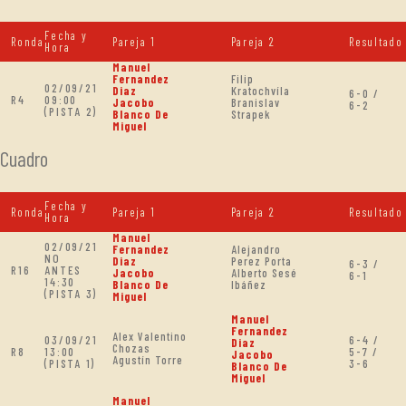
Fecha y
Ronda
Pareja 1
Pareja 2
Resultado
Hora
Manuel
Fernandez
Filip
02/09/21
Diaz
Kratochvíla
6-0 /
R4
09:00
Jacobo
Branislav
6-2
(PISTA 2)
Blanco De
Strapek
Miguel
Cuadro
Fecha y
Ronda
Pareja 1
Pareja 2
Resultado
Hora
Manuel
02/09/21
Fernandez
Alejandro
NO
Diaz
Perez Porta
6-3 /
R16
ANTES
Jacobo
Alberto Sesé
6-1
14:30
Blanco De
Ibáñez
(PISTA 3)
Miguel
Manuel
Fernandez
Alex Valentino
03/09/21
6-4 /
Diaz
Chozas
R8
13:00
5-7 /
Jacobo
Agustín Torre
(PISTA 1)
3-6
Blanco De
Miguel
Manuel