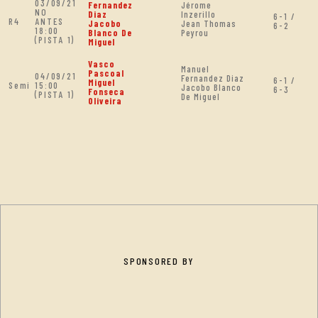
03/09/21
Fernandez
Jérome
NO
Diaz
Inzerillo
6-1 /
R4
ANTES
Jacobo
Jean Thomas
6-2
18:00
Blanco De
Peyrou
(PISTA 1)
Miguel
Vasco
Manuel
Pascoal
04/09/21
Fernandez Diaz
6-1 /
Miguel
Semi
15:00
Jacobo Blanco
6-3
Fonseca
(PISTA 1)
De Miguel
Oliveira
SPONSORED BY