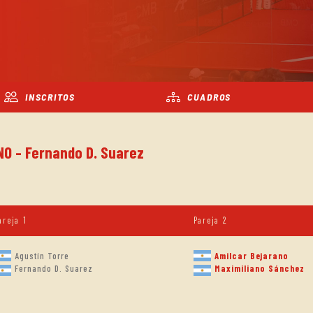
INSCRITOS
CUADROS
NO - Fernando D. Suarez
areja 1
Pareja 2
Agustín Torre
Amilcar Bejarano
Fernando D. Suarez
Maximiliano Sánchez