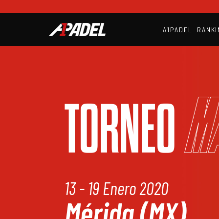
A1PADEL
RANKI
M
TORNEO
13 - 19 Enero 2020
Mérida (MX)