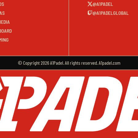
OS
@A1PADEL
AS
@A1PADELGLOBAL
MEDIA
BOARD
MING
© Copyright 2026 A1Padel. All rights reserved. A1padel.com