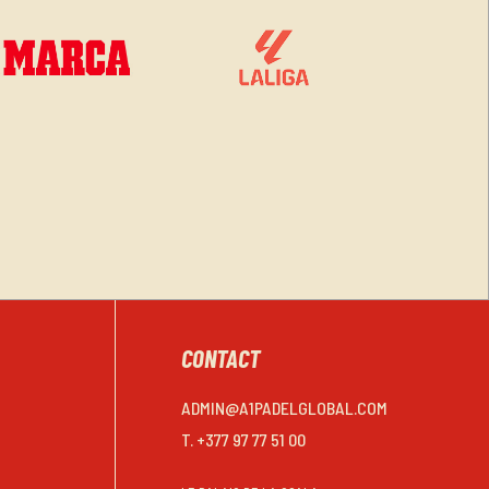
CONTACT
ADMIN@A1PADELGLOBAL.COM
T. +377 97 77 51 00