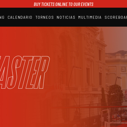
BUY TICKETS ONLINE TO OUR EVENTS
NG
CALENDARIO
TORNEOS
NOTICIAS
MULTIMEDIA
SCOREBOA
A1PADEL
RANKING
CALENDARIO
TORNEOS
NOTICIAS
aster
MULTIMEDIA
SCOREBOARD
STREAMING