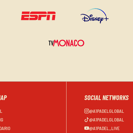
MAP
SOCIAL NETWORKS
EL
@A1PADELGLOBAL
NG
@A1PADELGLOBAL
DARIO
@A1PADEL_LIVE