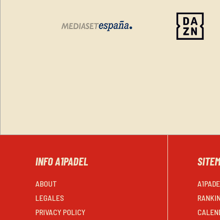
INFO A1PADEL
SITE
ABOUT
A1PAD
LEGALES
RANKI
PRIVACY POLICY
CALEN