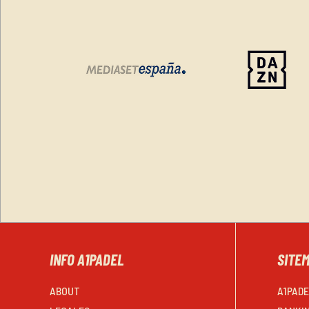
INFO A1PADEL
SITE
ABOUT
A1PAD