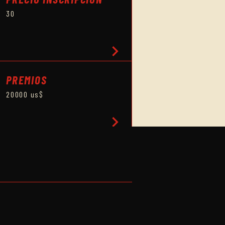
30
chevron_right
PREMIOS
20000 us$
chevron_right
chevron_right