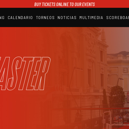
BUY TICKETS ONLINE TO OUR EVENTS
NG
CALENDARIO
TORNEOS
NOTICIAS
MULTIMEDIA
SCOREBOA
A1PADEL
RANKING
CALENDARIO
TORNEOS
NOTICIAS
aster
MULTIMEDIA
SCOREBOARD
STREAMING