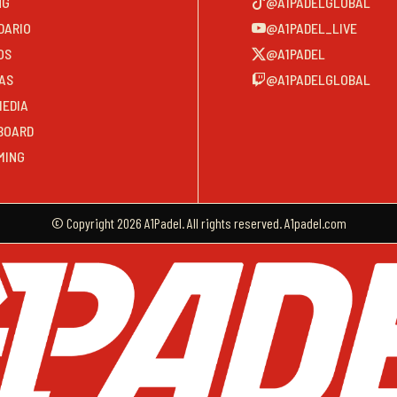
NG
@A1PADELGLOBAL
DARIO
@A1PADEL_LIVE
OS
@A1PADEL
AS
@A1PADELGLOBAL
MEDIA
BOARD
MING
© Copyright 2026 A1Padel. All rights reserved. A1padel.com