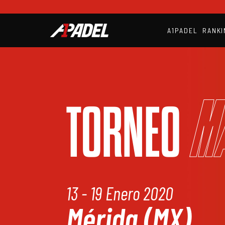
A1PADEL
RANKI
M
TORNEO
13 - 19 Enero 2020
Mérida (MX)