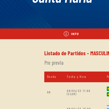
INFO
Listado de Partidos - MASCUL
Pre previa
Ronda
Fecha y Hora
P
09/04/23 11:00
R8
(CLUB)
09/04/23 18:00