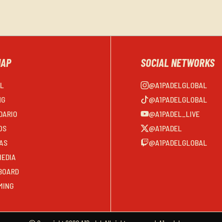
MAP
SOCIAL NETWORKS
EL
@A1PADELGLOBAL
NG
@A1PADELGLOBAL
DARIO
@A1PADEL_LIVE
OS
@A1PADEL
AS
@A1PADELGLOBAL
MEDIA
BOARD
MING