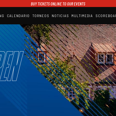
BUY TICKETS ONLINE TO OUR EVENTS
NG
CALENDARIO
TORNEOS
NOTICIAS
MULTIMEDIA
SCOREBOA
A1PADEL
RANKING
CALENDARIO
TORNEOS
NOTICIAS
en
MULTIMEDIA
SCOREBOARD
STREAMING