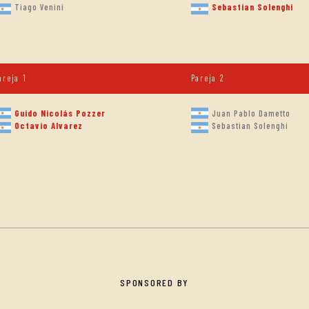
Tiago Venini
Sebastian Solenghi
areja 1
Pareja 2
Guido Nicolás Pozzer
Juan Pablo Dametto
Octavio Alvarez
Sebastian Solenghi
SPONSORED BY