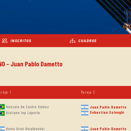
INSCRITOS
CUADROS
INO - Juan Pablo Dametto
areja 1
Pareja 2
Gonzalo De Castro Gómez
Juan Pablo Dametto
Sebastian Solenghi
Giuliano Iop Laporta
Kevin Uriel Kviatkovski
Juan Pablo Dametto