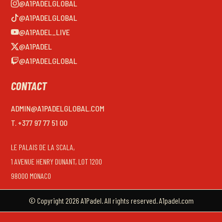
@A1PADELGLOBAL
@A1PADELGLOBAL
@A1PADEL_LIVE
@A1PADEL
@A1PADELGLOBAL
CONTACT
ADMIN@A1PADELGLOBAL.COM
T. +377 97 77 51 00
LE PALAIS DE LA SCALA,
1 AVENUE HENRY DUNANT, LOT 1200
98000 MONACO
© Copyright 2026 A1Padel. All rights reserved. A1padel.com