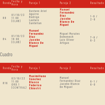
Fecha y
Ronda
Pareja 1
Pareja 2
Resultado
Hora
Manuel
Gustavo Ariel
Fernandez
Aguirre
01/10/23
Diaz
1-6 /
Rodrigo
R8
11:00
Jacobo
2-6
Lautaro
(CLUB)
Blanco De
Santellan
Miguel
Manuel
Fernandez
Miguel Morales
01/10/23
Diaz
Domenech
7-6 /
R4
19:00
Jacobo
Luis Oliver
6-3
(CLUB)
Blanco De
Artigas
Miguel
Cuadro
Fecha y
Ronda
Pareja 1
Pareja 2
Resultado
Hora
Maximiliano
Manuel
03/10/23
Sánchez
Fernandez Diaz
11:00
6-1 /
Blasco
R16
Jacobo Blanco
ORD.1
6-0
Federico
De Miguel
(CENTRAL)
Chiostri