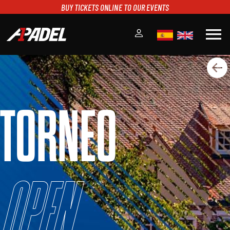
BUY TICKETS ONLINE TO OUR EVENTS
menu
A1PADEL
RANKING
CALENDARIO
TORNEO
TORNEOS
NOTICIAS
MULTIMEDIA
SCOREBOARD
STREAMING
Open