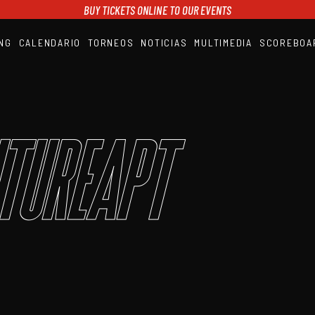
BUY TICKETS ONLINE TO OUR EVENTS
NG
CALENDARIO
TORNEOS
NOTICIAS
MULTIMEDIA
SCOREBOA
A1PADEL
RANKING
CALENDARIO
TORNEOS
NOTICIAS
tureAPT
MULTIMEDIA
SCOREBOARD
STREAMING