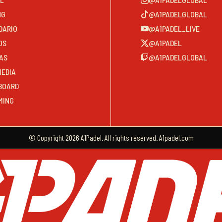
NG
@A1PADELGLOBAL
DARIO
@A1PADEL_LIVE
OS
@A1PADEL
AS
@A1PADELGLOBAL
MEDIA
BOARD
MING
© Copyright 2026 A1Padel. All rights reserved. A1padel.com