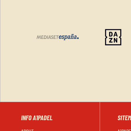
INFO A1PADEL
SITE
ABOUT
A1PAD