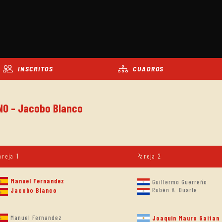
INSCRITOS
CUADROS
INO - Jacobo Blanco
areja 1
Pareja 2
Manuel Fernandez
Guillermo Guerreño
Rubén A. Duarte
Jacobo Blanco
Manuel Fernandez
Joaquin Mauro Gaitan