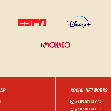
MAP
SOCIAL NETWORKS
EL
@A1PADELGLOBAL
NG
@A1PADELGLOBAL