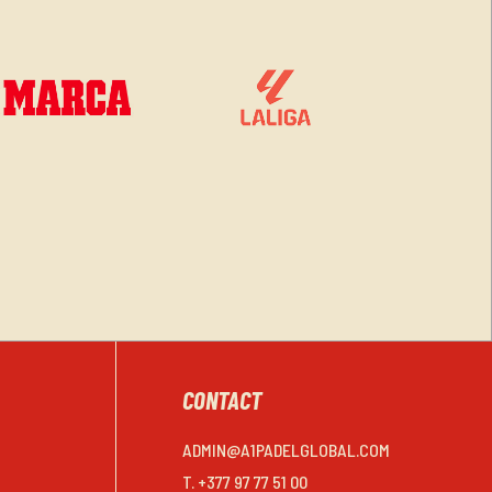
CONTACT
ADMIN@A1PADELGLOBAL.COM
T. +377 97 77 51 00