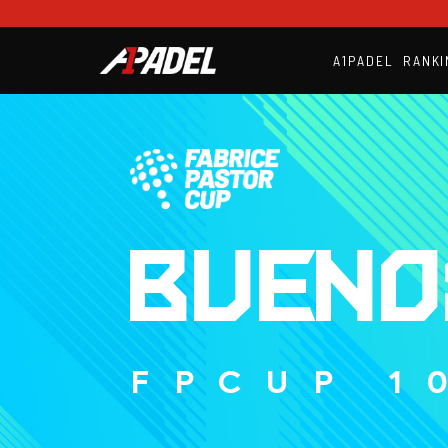
A1PADEL
RANKI
BUENO
FPCUP 1