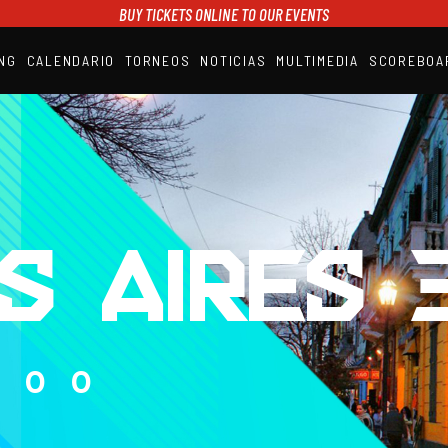
BUY TICKETS ONLINE TO OUR EVENTS
NG
CALENDARIO
TORNEOS
NOTICIAS
MULTIMEDIA
SCOREBOA
A1PADEL
RANKING
CALENDARIO
TORNEOS
NOTICIAS
MULTIMEDIA
SCOREBOARD
STREAMING
S AIRES 3
000