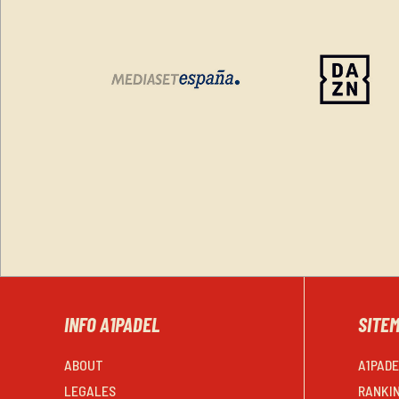
INFO A1PADEL
SITE
ABOUT
A1PAD
LEGALES
RANKI