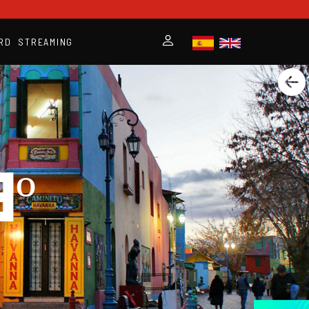
RD
STREAMING
º