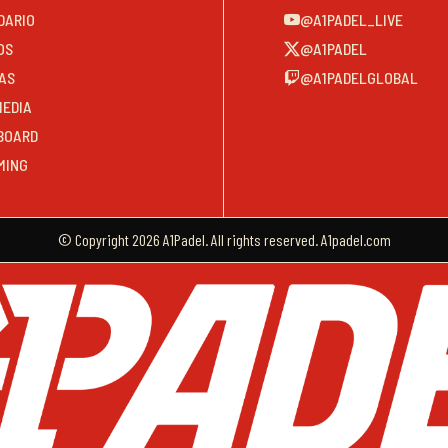
DARIO
@A1PADEL_LIVE
OS
@A1PADEL
AS
@A1PADELGLOBAL
MEDIA
BOARD
MING
© Copyright 2026 A1Padel. All rights reserved. A1padel.com