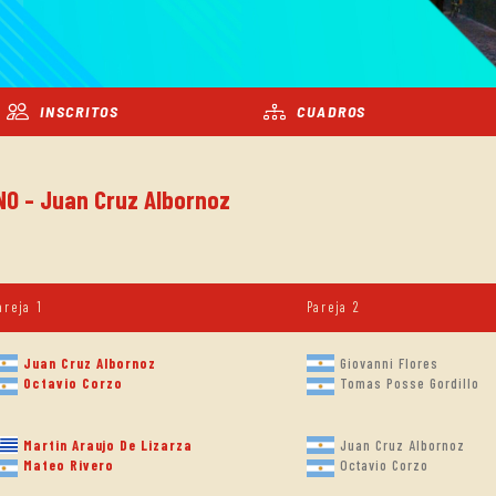
INSCRITOS
CUADROS
NO - Juan Cruz Albornoz
areja 1
Pareja 2
Juan Cruz Albornoz
Giovanni Flores
Octavio Corzo
Tomas Posse Gordillo
Martin Araujo De Lizarza
Juan Cruz Albornoz
Octavio Corzo
Mateo Rivero