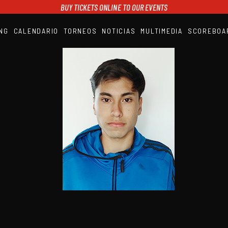
BUY TICKETS ONLINE TO OUR EVENTS
NG
CALENDARIO
TORNEOS
NOTICIAS
MULTIMEDIA
SCOREBOA
A1PADEL
RANKING
CALENDARIO
TORNEOS
NOTICIAS
MULTIMEDIA
SCOREBOARD
STREAMING