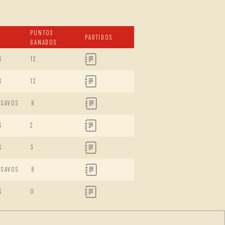
PUNTOS
PARTIDOS
GANADOS
S
12
S
12
ISAVOS
8
S
2
S
3
ISAVOS
8
S
0