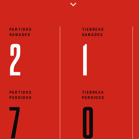
expand_more
PARTIDOS
TIEBREAK
GANADOS
GANADOS
2
1
PARTIDOS
TIEBREAK
PERDIDOS
PERDIDOS
7
0