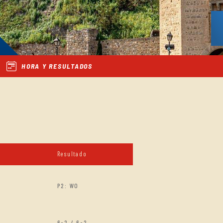
HORA Y RESULTADOS
Resultado
P2: WO
6-2 / 6-2