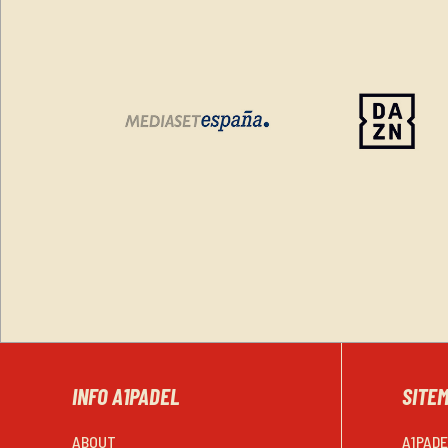
INFO A1PADEL
SITE
ABOUT
A1PAD