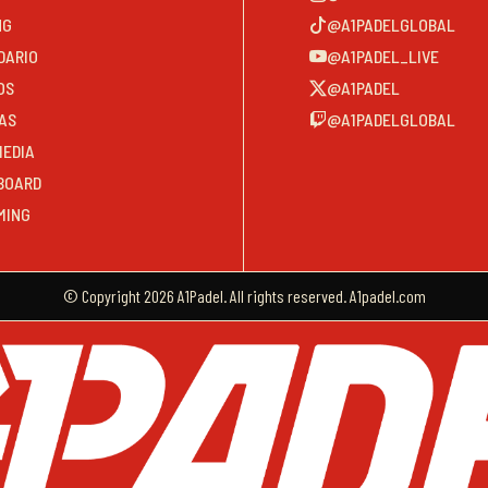
NG
@A1PADELGLOBAL
DARIO
@A1PADEL_LIVE
OS
@A1PADEL
AS
@A1PADELGLOBAL
MEDIA
BOARD
MING
© Copyright 2026 A1Padel. All rights reserved. A1padel.com