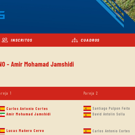
5
INSCRITOS
CUADROS
INO - Amir Mohamad Jamshidi
areja 1
Pareja 2
Santiago Pulpon Feito
Carlos Antonio Cortes
Amir Mohamad Jamshidi
David Antolin Solla
Lucas Mañero Cervo
Carlos Antonio Cortes