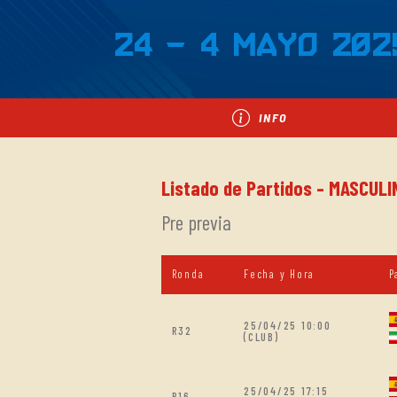
24 - 4 Mayo 202
INFO
Listado de Partidos - MASCUL
Pre previa
Ronda
Fecha y Hora
P
25/04/25 10:00
R32
(CLUB)
25/04/25 17:15
R16