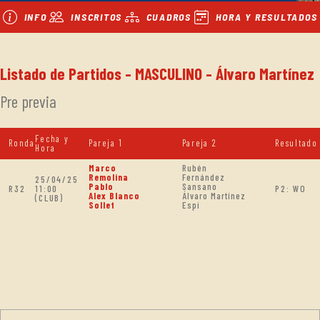
INFO
INSCRITOS
CUADROS
HORA Y RESULTADOS
Listado de Partidos - MASCULINO - Álvaro Martínez
Pre previa
Fecha y
Ronda
Pareja 1
Pareja 2
Resultado
Hora
Marco
Rubén
Remolina
Fernández
25/04/25
Pablo
Sansano
R32
11:00
P2: WO
Alex Blanco
Álvaro Martínez
(CLUB)
Sollet
Espi