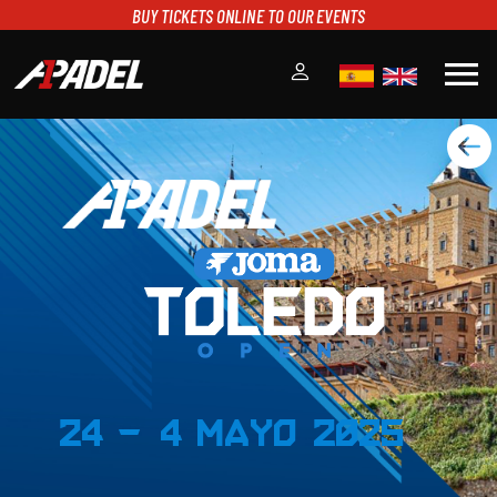
BUY TICKETS ONLINE TO OUR EVENTS
menu
A1PADEL
RANKING
CALENDARIO
TORNEOS
NOTICIAS
MULTIMEDIA
SCOREBOARD
STREAMING
24 - 4 Mayo 2025