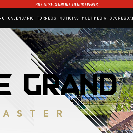
BUY TICKETS ONLINE TO OUR EVENTS
NG
CALENDARIO
TORNEOS
NOTICIAS
MULTIMEDIA
SCOREBOA
A1PADEL
RANKING
CALENDARIO
TORNEOS
NOTICIAS
MULTIMEDIA
SCOREBOARD
STREAMING
E GRAND
MASTER