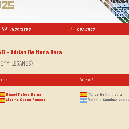
025
INSCRITOS
CUADROS
NO - Adrian De Mena Vera
ADEMY LEGANES)
areja 1
Pareja 2
Miguel Melero Bernal
Adrian De Mena Vera
Alberto Gasca Romero
Valentin Sanchez Suare