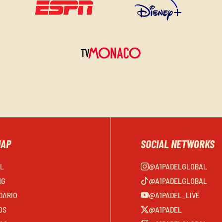
MAP
SOCIAL NETWORKS
EL
@A1PADELGLOBAL
NG
@A1PADELGLOBAL
DARIO
@A1PADEL_LIVE
OS
@A1PADEL