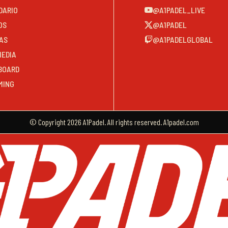
DARIO
@A1PADEL_LIVE
OS
@A1PADEL
AS
@A1PADELGLOBAL
MEDIA
BOARD
MING
© Copyright 2026 A1Padel. All rights reserved. A1padel.com