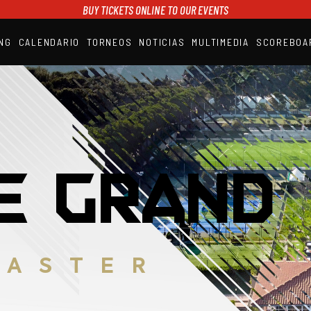
BUY TICKETS ONLINE TO OUR EVENTS
NG
CALENDARIO
TORNEOS
NOTICIAS
MULTIMEDIA
SCOREBOA
A1PADEL
RANKING
CALENDARIO
TORNEOS
NOTICIAS
MULTIMEDIA
SCOREBOARD
STREAMING
E GRAND
MASTER