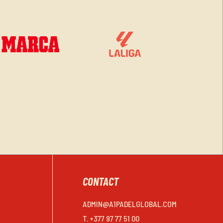
CONTACT
ADMIN@A1PADELGLOBAL.COM
T. +377 97 77 51 00