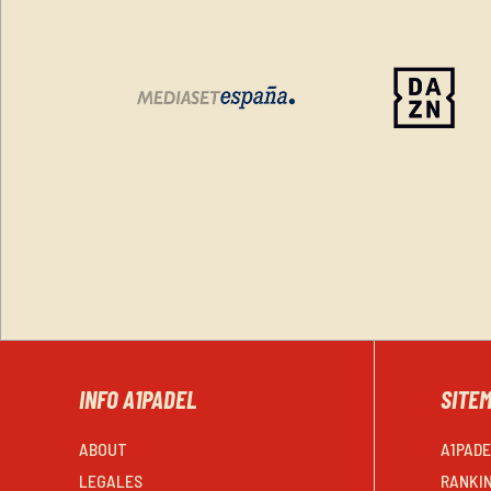
INFO A1PADEL
SITE
ABOUT
A1PAD
LEGALES
RANKI