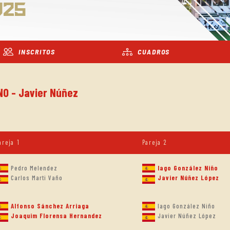
025
INSCRITOS
CUADROS
NO - Javier Núñez
areja 1
Pareja 2
Pedro Melendez
Iago González Niño
Carlos Marti Vaño
Javier Núñez López
Alfonso Sánchez Arriaga
Iago González Niño
Joaquim Florensa Hernandez
Javier Núñez López