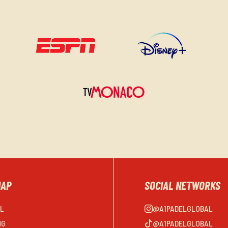
MAP
SOCIAL NETWORKS
EL
@A1PADELGLOBAL
NG
@A1PADELGLOBAL