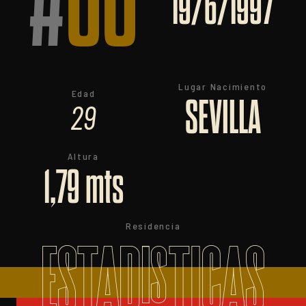
#
66
19/6/1997
Lugar Nacimiento
Edad
SEVILLA
29
Altura
1,79 mts
Residencia
ESTADISTICAS