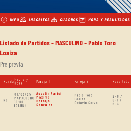
INFO
INSCRITOS
CUADROS
HORA Y RESULTADOS
Listado de Partidos - MASCULINO - Pablo Toro
Loaiza
Pre previa
Fecha y
Ronda
Pareja 1
Pareja 2
Resultado
Hora
Agustin Parisi
01/03/25
Pablo Toro
2-6 /
Maximo
PAPALUCHO
Loaiza
R8
6-1 /
Cornejo
11:00
Octavio Corzo
6-3
Gonzalez
(CLUB)