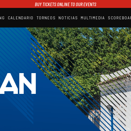
BUY TICKETS ONLINE TO OUR EVENTS
NG
CALENDARIO
TORNEOS
NOTICIAS
MULTIMEDIA
SCOREBOA
A1PADEL
RANKING
CALENDARIO
TORNEOS
NOTICIAS
MULTIMEDIA
SCOREBOARD
STREAMING
MAN