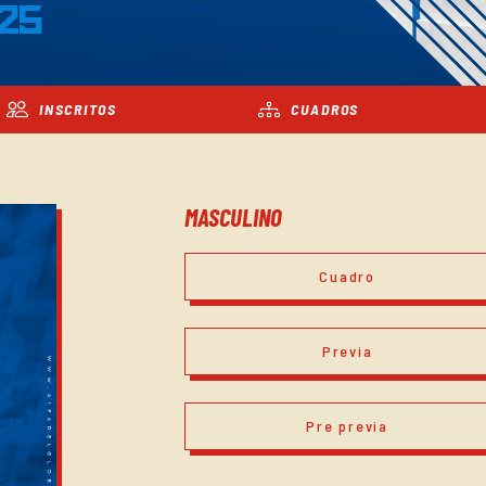
25
INSCRITOS
CUADROS
MASCULINO
Cuadro
Previa
Pre previa