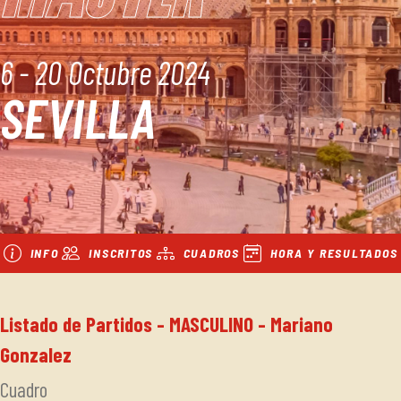
6 - 20 Octubre 2024
SEVILLA
INFO
INSCRITOS
CUADROS
HORA Y RESULTADOS
Listado de Partidos - MASCULINO - Mariano
Gonzalez
Cuadro