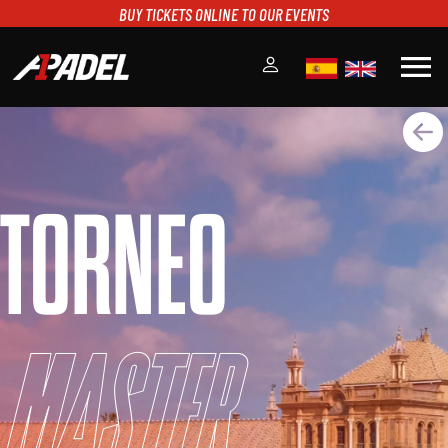
BUY TICKETS ONLINE TO OUR EVENTS
menu
A1PADEL
RANKING
CALENDARIO
TORNEO
TORNEOS
NOTICIAS
MULTIMEDIA
SCOREBOARD
STREAMING
Master