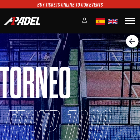
BUY TICKETS ONLINE TO OUR EVENTS
menu
A1PADEL
RANKING
CALENDARIO
TORNEO
TORNEOS
NOTICIAS
MULTIMEDIA
SCOREBOARD
STREAMING
FPCUP 1000