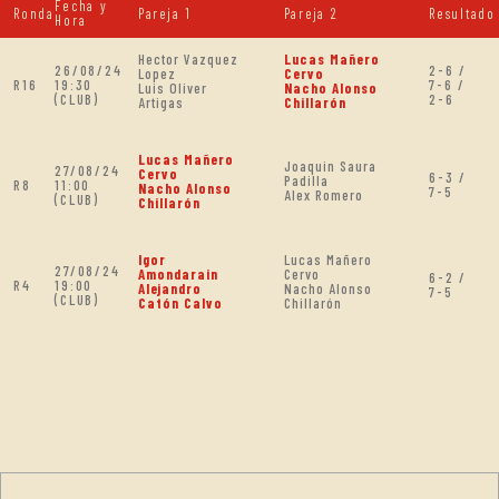
Fecha y
Ronda
Pareja 1
Pareja 2
Resultado
Hora
Hector Vazquez
Lucas Mañero
26/08/24
2-6 /
Lopez
Cervo
R16
19:30
7-6 /
Luis Oliver
Nacho Alonso
(CLUB)
2-6
Artigas
Chillarón
Lucas Mañero
Joaquin Saura
27/08/24
Cervo
6-3 /
Padilla
R8
11:00
Nacho Alonso
7-5
Alex Romero
(CLUB)
Chillarón
Igor
Lucas Mañero
27/08/24
Amondarain
Cervo
6-2 /
R4
19:00
Alejandro
Nacho Alonso
7-5
(CLUB)
Catón Calvo
Chillarón