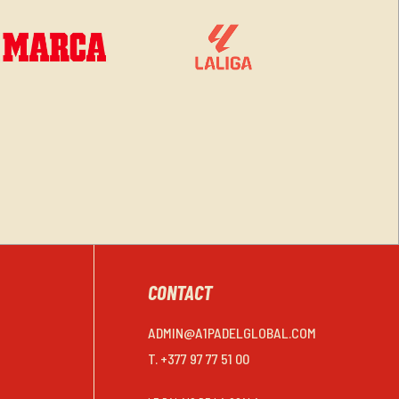
CONTACT
ADMIN@A1PADELGLOBAL.COM
T. +377 97 77 51 00