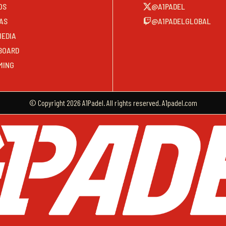
OS
@A1PADEL
AS
@A1PADELGLOBAL
MEDIA
BOARD
MING
© Copyright 2026 A1Padel. All rights reserved. A1padel.com