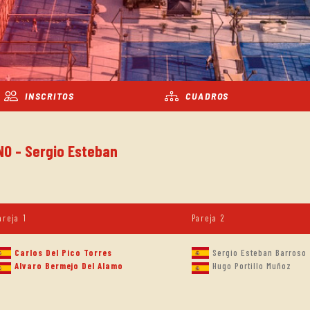
INSCRITOS
CUADROS
NO - Sergio Esteban
areja 1
Pareja 2
Carlos Del Pico Torres
Sergio Esteban Barroso
Alvaro Bermejo Del Alamo
Hugo Portillo Muñoz