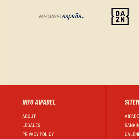
INFO A1PADEL
SITE
ABOUT
A1PAD
LEGALES
RANKI
PRIVACY POLICY
CALEN