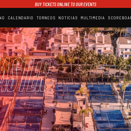
BUY TICKETS ONLINE TO OUR EVENTS
NG
CALENDARIO
TORNEOS
NOTICIAS
MULTIMEDIA
SCOREBOA
A1PADEL
RANKING
CALENDARIO
TORNEOS
NOTICIAS
aster
MULTIMEDIA
SCOREBOARD
STREAMING