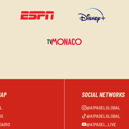
MAP
SOCIAL NETWORKS
EL
@A1PADELGLOBAL
NG
@A1PADELGLOBAL
DARIO
@A1PADEL_LIVE