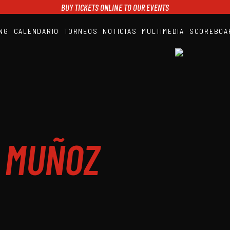
BUY TICKETS ONLINE TO OUR EVENTS
NG
CALENDARIO
TORNEOS
NOTICIAS
MULTIMEDIA
SCOREBOA
A1PADEL
RANKING
CALENDARIO
TORNEOS
NOTICIAS
MULTIMEDIA
SCOREBOARD
STREAMING
 MUÑOZ