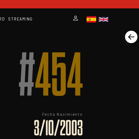
RD
STREAMING
#
454
Fecha Nacimiento
3/10/2003