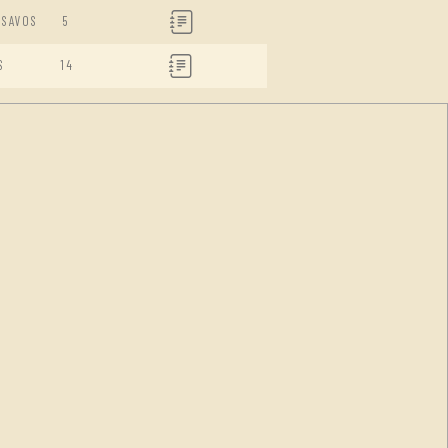
ISAVOS
5
S
14