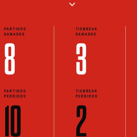
expand_more
PARTIDOS
TIEBREAK
GANADOS
GANADOS
8
3
PARTIDOS
TIEBREAK
PERDIDOS
PERDIDOS
10
2