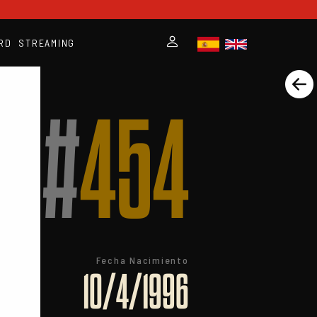
RD
STREAMING
#
454
Fecha Nacimiento
10/4/1996