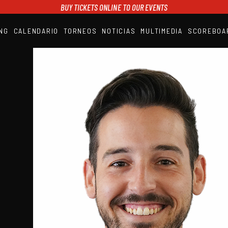
BUY TICKETS ONLINE TO OUR EVENTS
NG
CALENDARIO
TORNEOS
NOTICIAS
MULTIMEDIA
SCOREBOA
A1PADEL
RANKING
CALENDARIO
TORNEOS
NOTICIAS
MULTIMEDIA
SCOREBOARD
STREAMING