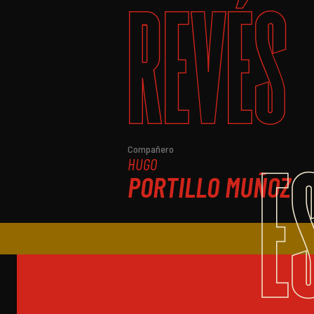
REVÉS
E
Compañero
HUGO
PORTILLO MUÑOZ