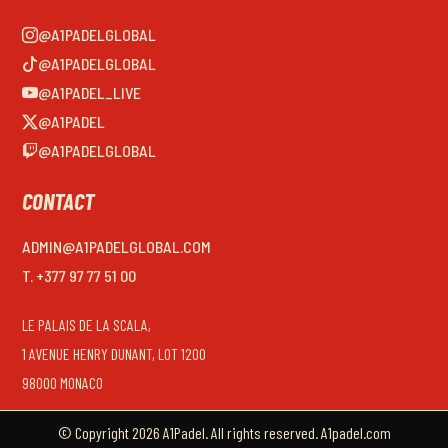
@A1PADELGLOBAL
@A1PADELGLOBAL
@A1PADEL_LIVE
@A1PADEL
@A1PADELGLOBAL
CONTACT
ADMIN@A1PADELGLOBAL.COM
T. +377 97 77 51 00
LE PALAIS DE LA SCALA,
1 AVENUE HENRY DUNANT, LOT 1200
98000 MONACO
© Copyright 2026 A1Padel. All rights reserved. A1padel.com