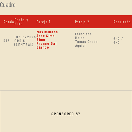
Cuadro
Fecha y
Ronda
Pareja 1
Pareja 2
Resultado
Hora
Maximiliano
Francisco
Arce Simo
10/06/2024
Maier
6-2 /
Simo
R16
ORD.6
Tomás Cheda
6-2
Franco Dal
(CENTRAL)
Aguiar
Bianco
SPONSORED BY