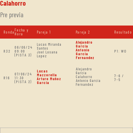
Calahorro
Pre previa
Fecha y
Ronda
Pareja 1
Pareja 2
Resultado
Hora
Alejandro
Lucas Miranda
García
06/06/24
Santos
Antonio
R32
09:00
P1: WO
Joel Losana
García
(PISTA 3)
Lopez
Fernandez
Alejandro
Lucas
García
07/06/24
Mazzorella
7-6 /
Calahorro
R16
11:30
Arturo Muñoz
7-5
Antonio García
(PISTA 2)
García
Fernandez